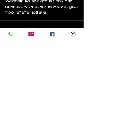
Welcome to the group! You can
connect with other members, ge
...
Прочетете повече
членове
Pratiksha Dhote
Следвай
Black Rabbit.
Следвай
Black Rabbit.
arpitakamat2103
Следвай
arpitakamat2103
Soham Jadhao
Следвай
Soham Jadhao
Следвай
Вижте всички членове (6)
Black Rabbit