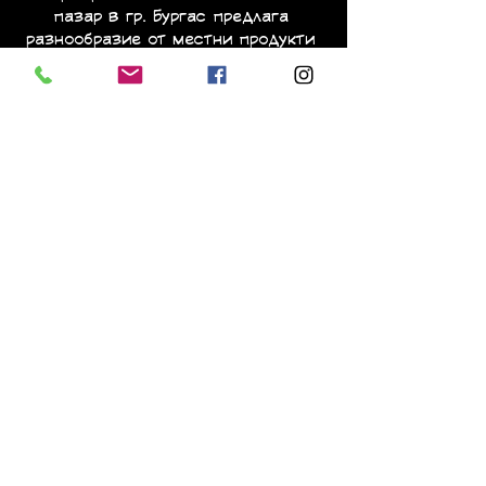
пазар в гр. Бургас предлага 
разнообразие от местни продукти 
и ръчно изработени изделия. Този 
пазар е идеално място за 
любителите на качествената 
храна и уникалните занаяти.
Какво можете да 
намерите на пазара
Прясно изпечено кафе
Свежи плодове и зеленчуци от 
местни производители
Покажи повече
Споделете това събитие