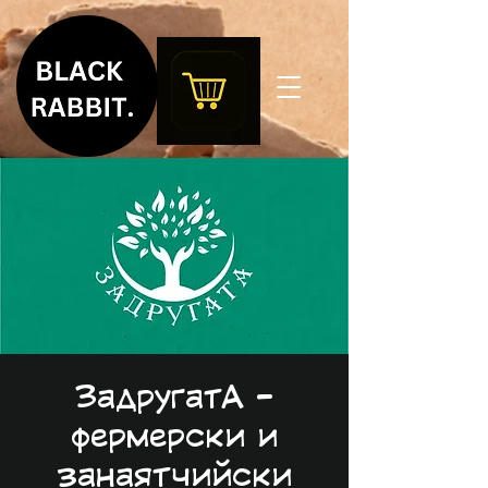
ЗадругатА -
фермерски и
занаятчийски