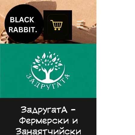
ЗадругатА -
Фермерски и
Занаятчийски