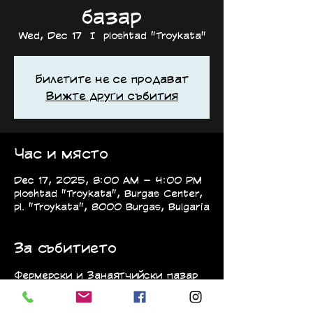
базар
Wed, Dec 17
  |  
ploshtad "Troykata"
Билетите не се продават
Вижте други събития
Час и място
Dec 17, 2025, 8:00 AM – 4:00 PM
ploshtad "Troykata", Burgas Center,
pl. "Troykata", 8000 Burgas, Bulgaria
За събитието
Фермерски и Занаятчийски пазар 
в гр.Бургас.